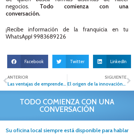
negocios.
Todo comienza con una
conversación.
¡Recibe información de la franquicia en tu
WhatsApp! 9983689226
Facebook
Twitter
LinkedIn
ANTERIOR
SIGUIENTE
Las ventajas de emprender bajo un modelo de negocio digital a tiempo.
El origen de la innovación dentro de una empresa se encuentra en la creatividad de sus personas
TODO COMIENZA CON UNA
CONVERSACIÓN
Su oficina local siempre está disponible para hablar