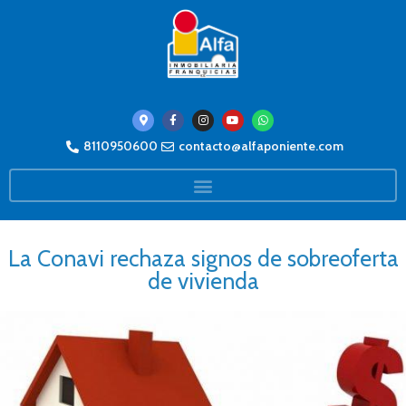
8110950600
contacto@alfaponiente.com
La Conavi rechaza signos de sobreoferta
de vivienda