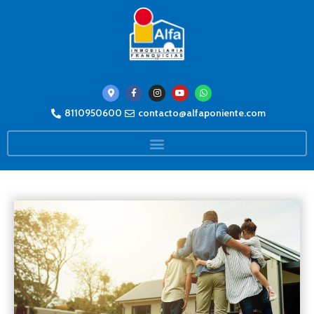
8110950600
contacto@alfaponiente.com