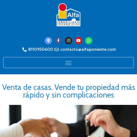
8110950600
contacto@alfaponiente.com
Venta de casas. Vende tu propiedad más
rápido y sin complicaciones