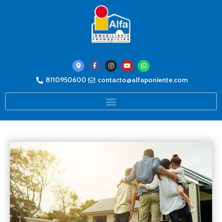
8110950600
contacto@alfaponiente.com