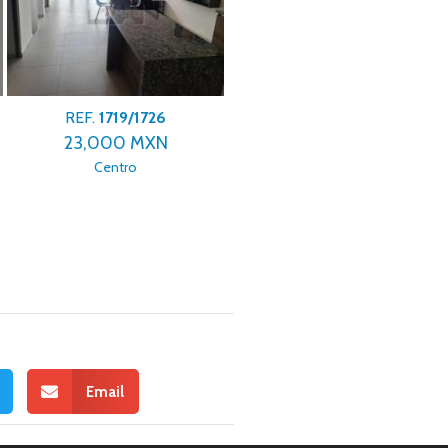
REF.
1719/1726
REF.
1719/1812
23,000 MXN
3,490,000 MXN
Centro
Mitras Poniente
Email