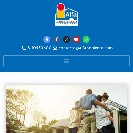
8110950600
contacto@alfaponiente.com